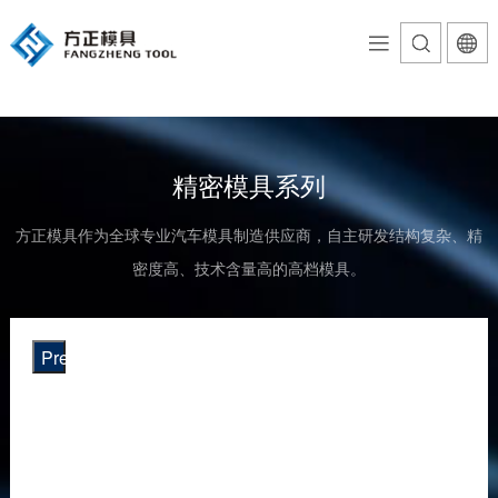

走进方正
资讯动态
产品中心
研发能力
投资者关系
加入我们
公司简介
公司新闻
保险杠系列
技术服务
股票信息
人才战略






方正历程
行业动态
仪表板系列
质量保证
信息披露
校园招聘






精密模具系列
企业文化
门板系列
投资者互动
招聘信息




方正模具作为全球专业汽车模具制造供应商，自主研发结构复杂、精
合作伙伴
副仪表板系列
员工福利



密度高、技术含量高的高档模具。
资质荣誉
低压注塑系列
简历投递



Previous
空调空滤系列

精密模具系列

吹塑模具系列
